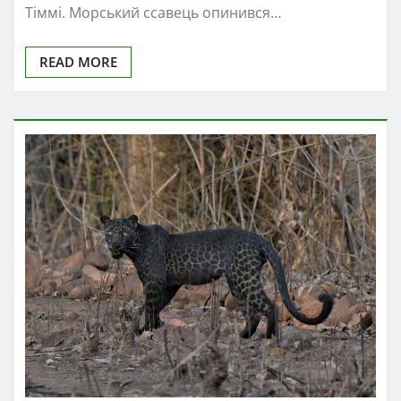
Тіммі. Морський ссавець опинився…
READ MORE