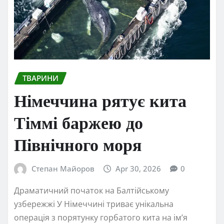
ТВАРИНИ
Німеччина рятує кита
Тіммі баржею до
Північного моря
Степан Майоров
Apr 30, 2026
0
Драматичний початок на Балтійському
узбережжі У Німеччині триває унікальна
операція з порятунку горбатого кита на ім’я