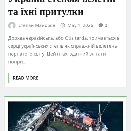
та їхні притулки
Степан Майоров
May 1, 2026
0
Дрохва євразійська, або Otis tarda, тримається в
серці українських степів як справжній велетень
пернатого світу. Цей птах, здатний злітати
попри…
READ MORE