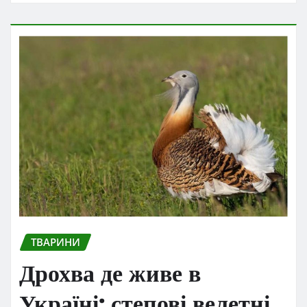
ТВАРИНИ
Дрохва де живе в
Україні: степові велетні