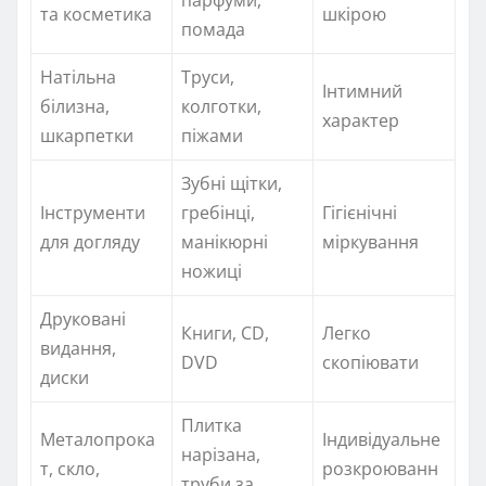
парфуми,
та косметика
шкірою
помада
Натільна
Труси,
Інтимний
білизна,
колготки,
характер
шкарпетки
піжами
Зубні щітки,
Інструменти
гребінці,
Гігієнічні
для догляду
манікюрні
міркування
ножиці
Друковані
Книги, CD,
Легко
видання,
DVD
скопіювати
диски
Плитка
Металопрока
Індивідуальне
нарізана,
т, скло,
розкроюванн
труби за