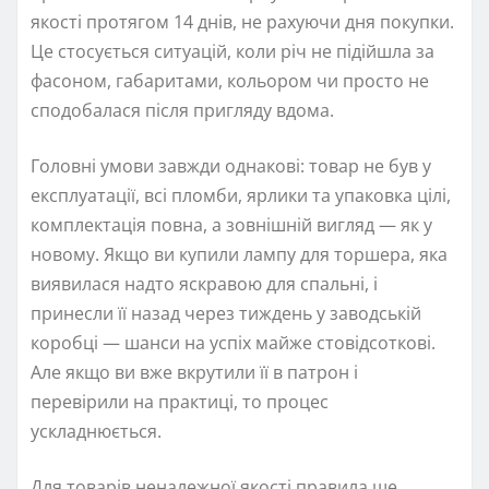
якості протягом 14 днів, не рахуючи дня покупки.
Це стосується ситуацій, коли річ не підійшла за
фасоном, габаритами, кольором чи просто не
сподобалася після пригляду вдома.
Головні умови завжди однакові: товар не був у
експлуатації, всі пломби, ярлики та упаковка цілі,
комплектація повна, а зовнішній вигляд — як у
новому. Якщо ви купили лампу для торшера, яка
виявилася надто яскравою для спальні, і
принесли її назад через тиждень у заводській
коробці — шанси на успіх майже стовідсоткові.
Але якщо ви вже вкрутили її в патрон і
перевірили на практиці, то процес
ускладнюється.
Для товарів неналежної якості правила ще