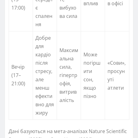
вплив
в офісі
17:00)
є
вибухо
спален
ва сила
ня
Добре
для
Максим
кардіо
Може
альна
після
погірш
«Сови»,
Вечір
сила,
стресу,
ити
просун
(17–
гіпертр
але
сон,
уті
21:00)
офія,
менш
якщо
атлети
витрив
ефекти
пізно
алість
вно для
жиру
Дані базуються на мета-аналізах Nature Scientific