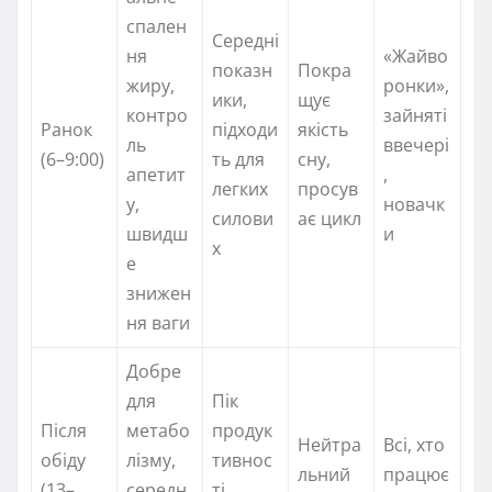
спален
Середні
ня
«Жайво
показн
Покра
жиру,
ронки»,
ики,
щує
контро
зайняті
Ранок
підходи
якість
ль
ввечері
(6–9:00)
ть для
сну,
апетит
,
легких
просув
у,
новачк
силови
ає цикл
швидш
и
х
е
знижен
ня ваги
Добре
для
Пік
Після
метабо
продук
Нейтра
Всі, хто
обіду
лізму,
тивнос
льний
працює
(13–
середн
ті,