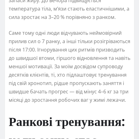
запаси жиру. До вечора підвищується
температура тіла, м’язи стають еластичнішими, а
сила зростає на 3–20 % порівняно з ранком.
Саме тому одні люди відчувають неймовірний
прилив сил о 7 ранку, а інші тільки розігріваються
після 17:00. Ігнорування цих ритмів призводить
до швидшої втоми, гіршого відновлення та навіть
меншої мотивації. За моїм досвідом супроводу
десятків клієнтів, ті, хто підлаштовує тренування
під свій хронотип, рідше пропускають заняття і
швидше бачать прогрес — від мінус 4–6 кг за три
місяці до зростання робочих ваг у жимі лежачи.
Ранкові тренування: