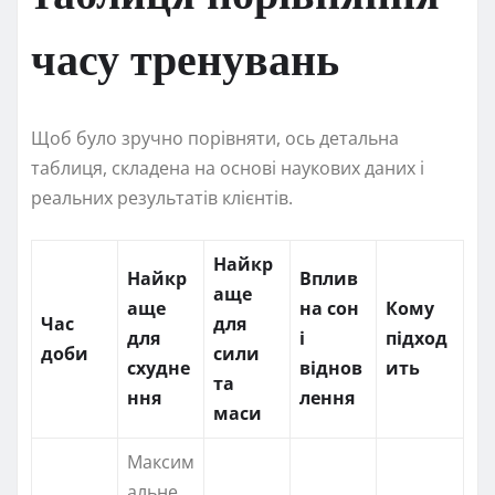
часу тренувань
Щоб було зручно порівняти, ось детальна
таблиця, складена на основі наукових даних і
реальних результатів клієнтів.
Найкр
Найкр
Вплив
аще
аще
на сон
Кому
Час
для
для
і
підход
доби
сили
схудне
віднов
ить
та
ння
лення
маси
Максим
альне