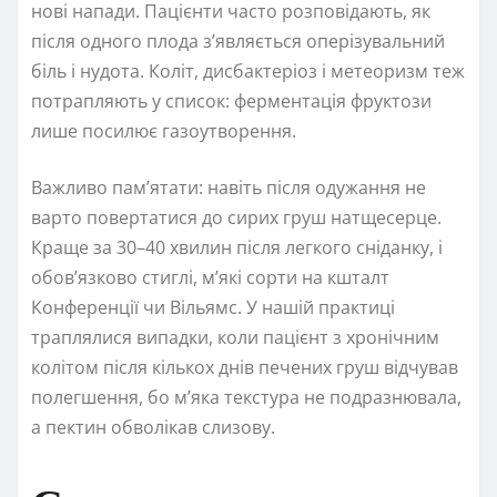
нові напади. Пацієнти часто розповідають, як
після одного плода з’являється оперізувальний
біль і нудота. Коліт, дисбактеріоз і метеоризм теж
потрапляють у список: ферментація фруктози
лише посилює газоутворення.
Важливо пам’ятати: навіть після одужання не
варто повертатися до сирих груш натщесерце.
Краще за 30–40 хвилин після легкого сніданку, і
обов’язково стиглі, м’які сорти на кшталт
Конференції чи Вільямс. У нашій практиці
траплялися випадки, коли пацієнт з хронічним
колітом після кількох днів печених груш відчував
полегшення, бо м’яка текстура не подразнювала,
а пектин обволікав слизову.