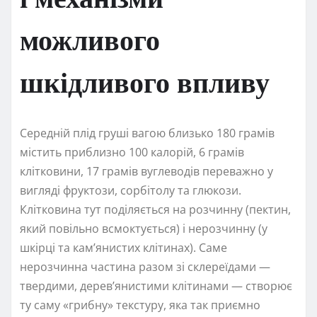
можливого
шкідливого впливу
Середній плід груші вагою близько 180 грамів
містить приблизно 100 калорій, 6 грамів
клітковини, 17 грамів вуглеводів переважно у
вигляді фруктози, сорбітолу та глюкози.
Клітковина тут поділяється на розчинну (пектин,
який повільно всмоктується) і нерозчинну (у
шкірці та кам’янистих клітинах). Саме
нерозчинна частина разом зі склереїдами —
твердими, дерев’янистими клітинами — створює
ту саму «грибну» текстуру, яка так приємно