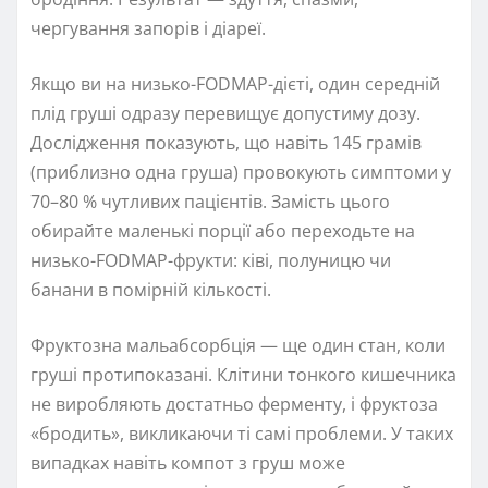
чергування запорів і діареї.
Якщо ви на низько-FODMAP-дієті, один середній
плід груші одразу перевищує допустиму дозу.
Дослідження показують, що навіть 145 грамів
(приблизно одна груша) провокують симптоми у
70–80 % чутливих пацієнтів. Замість цього
обирайте маленькі порції або переходьте на
низько-FODMAP-фрукти: ківі, полуницю чи
банани в помірній кількості.
Фруктозна мальабсорбція — ще один стан, коли
груші протипоказані. Клітини тонкого кишечника
не виробляють достатньо ферменту, і фруктоза
«бродить», викликаючи ті самі проблеми. У таких
випадках навіть компот з груш може