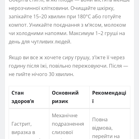
нерозчинної клітковини. Очищайте шкірку,
запікайте 15–20 хвилин при 180°C або готуйте
компот. Уникайте поєднання з м’ясом, молоком
чи холодними напоями. Максимум 1–2 груші на
день для чутливих людей.
Якщо ви все ж хочете сиру грушу, з’їжте її через
годину після їжі, повільно пережовуючи. Після —
не пийте нічого 30 хвилин.
Стан
Основний
Рекомендаці
здоров’я
ризик
ї
Механічне
Повна
Гастрит,
подразнення
відмова,
виразка в
слизової
перейти на