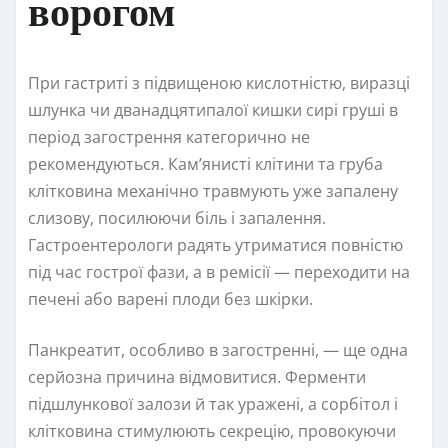
ворогом
При гастриті з підвищеною кислотністю, виразці
шлунка чи дванадцятипалої кишки сирі груші в
період загострення категорично не
рекомендуються. Кам’янисті клітини та груба
клітковина механічно травмують уже запалену
слизову, посилюючи біль і запалення.
Гастроентерологи радять утриматися повністю
під час гострої фази, а в ремісії — переходити на
печені або варені плоди без шкірки.
Панкреатит, особливо в загостренні, — ще одна
серйозна причина відмовитися. Ферменти
підшлункової залози й так уражені, а сорбітол і
клітковина стимулюють секрецію, провокуючи