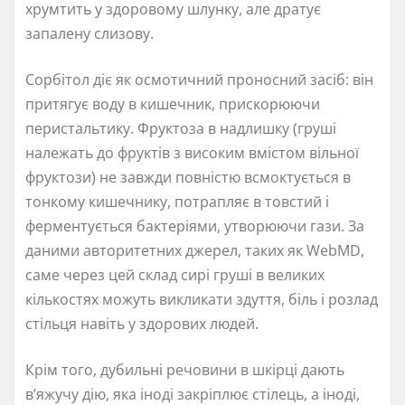
хрумтить у здоровому шлунку, але дратує
запалену слизову.
Сорбітол діє як осмотичний проносний засіб: він
притягує воду в кишечник, прискорюючи
перистальтику. Фруктоза в надлишку (груші
належать до фруктів з високим вмістом вільної
фруктози) не завжди повністю всмоктується в
тонкому кишечнику, потрапляє в товстий і
ферментується бактеріями, утворюючи гази. За
даними авторитетних джерел, таких як WebMD,
саме через цей склад сирі груші в великих
кількостях можуть викликати здуття, біль і розлад
стільця навіть у здорових людей.
Крім того, дубильні речовини в шкірці дають
в’яжучу дію, яка іноді закріплює стілець, а іноді,