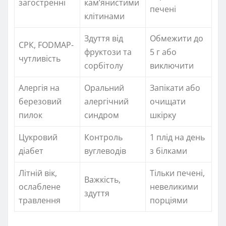
загостренні
кам’янистими
печені
клітинами
Здуття від
Обмежити до
СРК, FODMAP-
фруктози та
5 г або
чутливість
сорбітолу
виключити
Алергія на
Оральний
Запікати або
березовий
алергічний
очищати
пилок
синдром
шкірку
Цукровий
Контроль
1 плід на день
діабет
вуглеводів
з білками
Літній вік,
Тільки печені,
Важкість,
ослаблене
невеликими
здуття
травлення
порціями