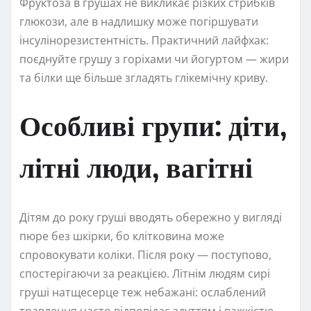
Фруктоза в грушах не викликає різких стрибків
глюкози, але в надлишку може погіршувати
інсулінорезистентність. Практичний лайфхак:
поєднуйте грушу з горіхами чи йогуртом — жири
та білки ще більше згладять глікемічну криву.
Особливі групи: діти,
літні люди, вагітні
Дітям до року груші вводять обережно у вигляді
пюре без шкірки, бо клітковина може
спровокувати коліки. Після року — поступово,
спостерігаючи за реакцією. Літнім людям сирі
груші натщесерце теж небажані: ослаблений