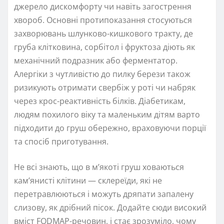
джерело дискомфорту чи навіть загострення
хвороб. Основні протипоказання стосуються
захворювань шлунково-кишкового тракту, де
груба клітковина, сорбітол і фруктоза діють як
механічний подразник або ферментатор.
Алергіки з чутливістю до пилку берези також
ризикують отримати свербіж у роті чи набряк
через крос-реактивність білків. Діабетикам,
людям похилого віку та маленьким дітям варто
підходити до груш обережно, враховуючи порції
та спосіб приготування.
Не всі знають, що в м’якоті груш ховаються
кам’янисті клітини — склереїди, які не
перетравлюються і можуть дряпати запалену
слизову, як дрібний пісок. Додайте сюди високий
вміст FODMAP-речовин, і стає зрозуміло, чому