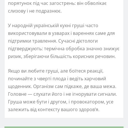
порятунок під час загострень: він обволікає
слизову і не подразнює.
У народній українській кухні груші часто
використовували в узварах і вареннях саме для
підтримки травлення. Сучасні дієтологи
підтверджують: термічна обробка значно знижує
ризик, зберігаючи більшість корисних речовин.
Якщо ви любите груші, але боїтеся реакції,
починайте з чверті плода і ведіть харчовий
щоденник. Організм сам підкаже, де ваша межа.
Головне — слухати його і не ігнорувати сигнали.
Груша може бути і другом, і провокатором, усе
залежить від контексту вашого здоров’я.