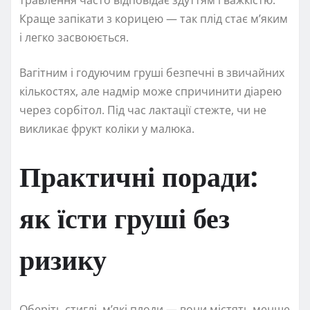
травлення часто відповідає здуттям і важкістю.
Краще запікати з корицею — так плід стає м’яким
і легко засвоюється.
Вагітним і годуючим груші безпечні в звичайних
кількостях, але надмір може спричинити діарею
через сорбітол. Під час лактації стежте, чи не
викликає фрукт коліки у малюка.
Практичні поради:
як їсти груші без
ризику
Оберіть стиглі, м’які плоди — вони містять менше