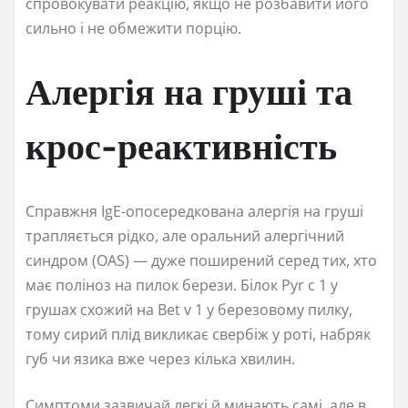
спровокувати реакцію, якщо не розбавити його
сильно і не обмежити порцію.
Алергія на груші та
крос-реактивність
Справжня IgE-опосередкована алергія на груші
трапляється рідко, але оральний алергічний
синдром (OAS) — дуже поширений серед тих, хто
має поліноз на пилок берези. Білок Pyr c 1 у
грушах схожий на Bet v 1 у березовому пилку,
тому сирий плід викликає свербіж у роті, набряк
губ чи язика вже через кілька хвилин.
Симптоми зазвичай легкі й минають самі, але в