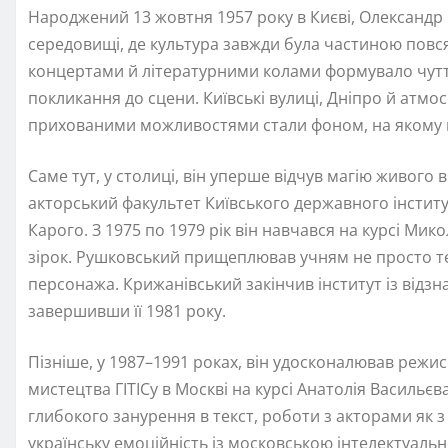
Народжений 13 жовтня 1957 року в Києві, Олександ
середовищі, де культура завжди була частиною повся
концертами й літературними колами формувало чуттє
покликання до сцени. Київські вулиці, Дніпро й атм
прихованими можливостями стали фоном, на якому в
Саме тут, у столиці, він уперше відчув магію живого 
акторський факультет Київського державного інститу
Карого. З 1975 по 1979 рік він навчався на курсі Ми
зірок. Рушковський прищеплював учням не просто техн
персонажа. Крижанівський закінчив інститут із відзн
завершивши її 1981 року.
Пізніше, у 1987–1991 роках, він удосконалював режи
мистецтва ГІТІСу в Москві на курсі Анатолія Васильє
глибокого занурення в текст, роботи з акторами як
українську емоційність із московською інтелектуал