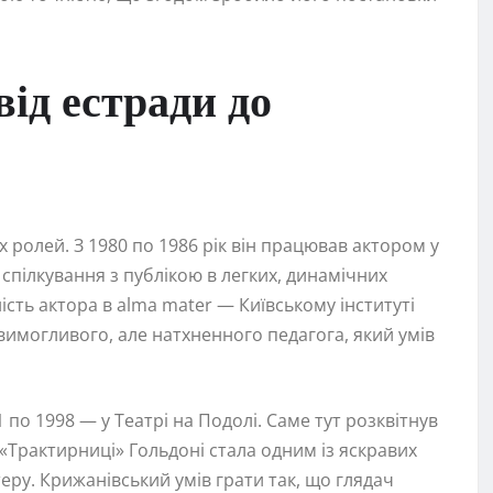
від естради до
х ролей. З 1980 по 1986 рік він працював актором у
спілкування з публікою в легких, динамічних
сть актора в alma mater — Київському інституті
вимогливого, але натхненного педагога, який умів
1 по 1998 — у Театрі на Подолі. Саме тут розквітнув
 «Трактирниці» Гольдоні стала одним із яскравих
теру. Крижанівський умів грати так, що глядач