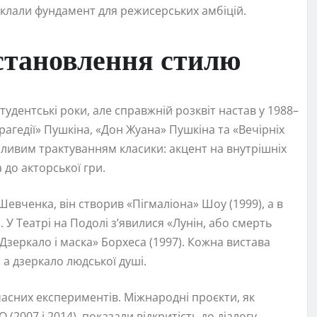
заклали фундамент для режисерських амбіцій.
 становлення стилю
удентські роки, але справжній розквіт настав у 1988–
трагедії» Пушкіна, «Дон Жуана» Пушкіна та «Вечірніх
міливим трактуванням класики: акцент на внутрішніх
 до акторської гри.
Шевченка, він створив «Пігмаліона» Шоу (1999), а в
. У Театрі на Подолі з’явилися «Лунін, або смерть
 «Дзеркало і маска» Борхеса (1997). Кожна вистава
, а дзеркало людської душі.
асних експериментів. Міжнародні проєкти, як
(2007 і 2014), показали відкритість до діалогу