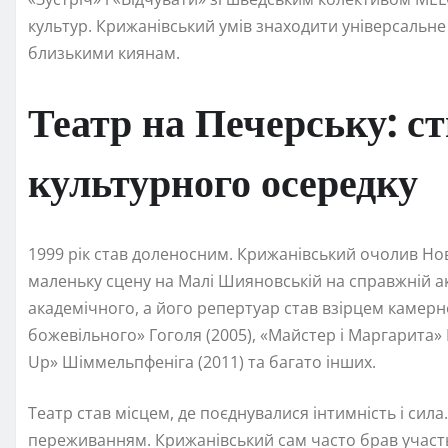
культур. Крижанівський умів знаходити універсальн
близькими киянам.
Театр на Печерську: с
культурного осередку
1999 рік став доленосним. Крижанівський очолив Н
маленьку сцену на Малі Шияновській на справжній ак
академічного, а його репертуар став взірцем камерно
божевільного» Гоголя (2005), «Майстер і Маргарита» 
Up» Шіммельпфеніга (2011) та багато інших.
Театр став місцем, де поєднувалися інтимність і сил
переживанням. Крижанівський сам часто брав участ