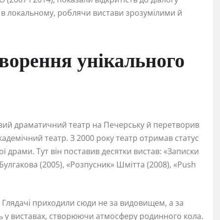
е в локальному, роблячи вистави зрозумілими й
творення унікального
овий драматичний театр на Печерську й перетворив
адемічний театр. З 2000 року театр отримав статус
ї драми. Тут він поставив десятки вистав: «Записки
Булгакова (2005), «Розпусник» Шмітта (2008), «Push
а. Глядачі приходили сюди не за видовищем, а за
ь у виставах, створюючи атмосферу родинного кола.