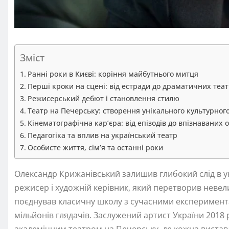
Зміст
Ранні роки в Києві: коріння майбутнього митця
Перші кроки на сцені: від естради до драматичних теат
Режисерський дебют і становлення стилю
Театр на Печерську: створення унікального культурног
Кінематографічна кар’єра: від епізодів до впізнаваних 
Педагогіка та вплив на український театр
Особисте життя, сім’я та останні роки
Олександр Крижанівський залишив глибокий слід в у
режисер і художній керівник, який перетворив невел
поєднував класичну школу з сучасними експеримента
мільйонів глядачів. Заслужений артист України 2018 
академічним театром на Печерську, де кожна вистава