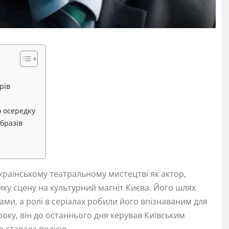
рів
о осередку
образів
країнському театральному мистецтві як актор,
ику сцену на культурний магніт Києва. Його шлях
ми, а ролі в серіалах робили його впізнаваним для
року, він до останнього дня керував Київським
 ставала подією.