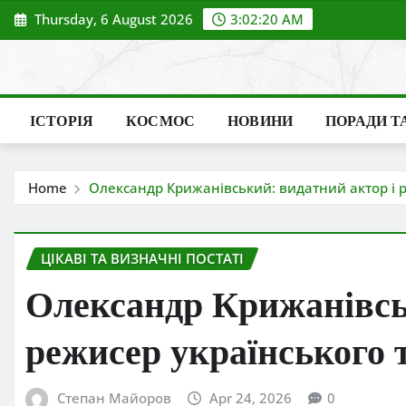
Skip
Thursday, 6 August 2026
3:02:21 AM
to
content
ІСТОРІЯ
КОСМОС
НОВИНИ
ПОРАДИ Т
Home
Олександр Крижанівський: видатний актор і р
ЦІКАВІ ТА ВИЗНАЧНІ ПОСТАТІ
Олександр Крижанівсь
режисер українського 
Степан Майоров
Apr 24, 2026
0