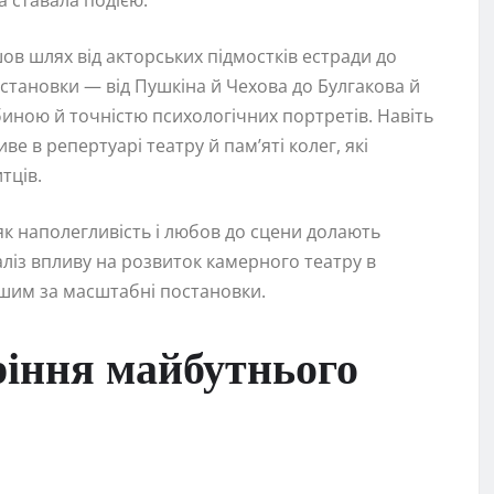
в шлях від акторських підмостків естради до
становки — від Пушкіна й Чехова до Булгакова й
иною й точністю психологічних портретів. Навіть
е в репертуарі театру й пам’яті колег, які
тців.
 як наполегливість і любов до сцени долають
ліз впливу на розвиток камерного театру в
нішим за масштабні постановки.
оріння майбутнього