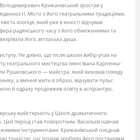
р Володимирович Крижанівський зростав у
кденності. Місто з його театральними традиціями,
вість хлопця, який уже в юності відчував
осфера радянського часу з його обмеженнями та
изрівала його акторська душа.
виступу. Не дивно, що після школи вибір упав на
ту театрального мистецтва імені Івана Карпенка-
коли Рушковського — майстра, який виховав плеяду
іку, а вміння жити в образі, відчувати пульс
акою й одразу продовжив освіту в аспірантурі,
серську майстерність у Школі драматичного
ва. Цей період став поворотним: Васильєв навчав
 з живими інструментами. Крижанівський поєднав
ьною точністю, що згодом зробило його постановки