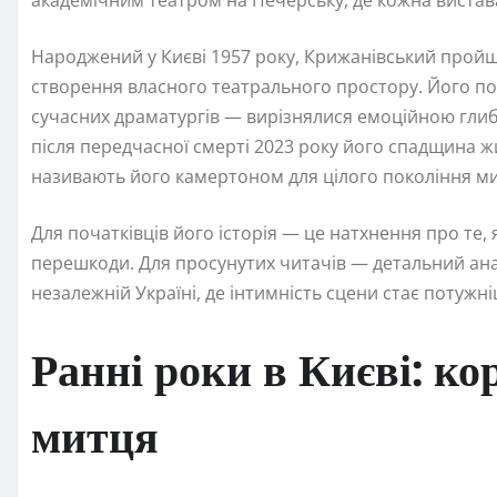
Народжений у Києві 1957 року, Крижанівський пройшо
створення власного театрального простору. Його по
сучасних драматургів — вирізнялися емоційною глиб
після передчасної смерті 2023 року його спадщина жив
називають його камертоном для цілого покоління ми
Для початківців його історія — це натхнення про те,
перешкоди. Для просунутих читачів — детальний ана
незалежній Україні, де інтимність сцени стає потуж
Ранні роки в Києві: к
митця