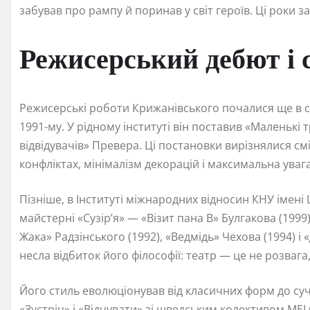
забував про рампу й поринав у світ героїв. Ці роки 
Режисерський дебют і
Режисерські роботи Крижанівського почалися ще в ст
1991-му. У рідному інституті він поставив «Маленькі 
відвідувачів» Превера. Ці постановки вирізнялися с
конфліктах, мінімалізм декорацій і максимальна увага
Пізніше, в Інституті міжнародних відносин КНУ імені 
майстерні «Сузір’я» — «Візит пана В» Булгакова (1999)
Жака» Радзінського (1992), «Ведмідь» Чехова (1994) і
несла відбиток його філософії: театр — це не розвага
Його стиль еволюціонував від класичних форм до суч
«Зустріч» і «Відчувати» зі шведським колективом MELO 