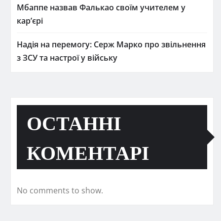
Мбаппе назвав Фалькао своїм учителем у
кар’єрі
Надія на перемогу: Серж Марко про звільнення
з ЗСУ та настрої у війську
ОСТАННІ
КОМЕНТАРІ
No comments to show.