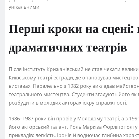
унікальними.
Перші кроки на сцені: 
драматичних театрів
Після інституту Крижанівський не став чекати велики
Київському театрі естради, де опановував мистецтво 
виставах. Паралельно з 1982 року викладав майстерні
театрального мистецтва. Студенти згадують його як 
розбудити в молодих акторах іскру справжності.
1986–1987 роки він провів у Молодому театрі, а з 199
його акторський талант. Роль Маркіза Форліпополі у
прикладів: легкість, іронія й водночас глибина харак