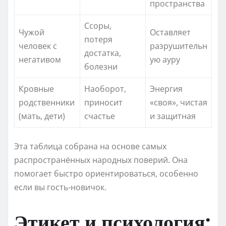
пространства
Ссоры,
Чужой
Оставляет
потеря
человек с
разрушительн
достатка,
негативом
ую ауру
болезни
Кровные
Наоборот,
Энергия
родственники
приносит
«своя», чистая
(мать, дети)
счастье
и защитная
Эта таблица собрана на основе самых
распространённых народных поверий. Она
помогает быстро ориентироваться, особенно
если вы гость-новичок.
Этикет и психология: