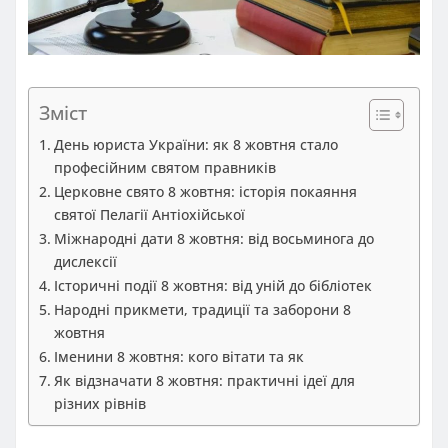
Зміст
День юриста України: як 8 жовтня стало
професійним святом правників
Церковне свято 8 жовтня: історія покаяння
святої Пелагії Антіохійської
Міжнародні дати 8 жовтня: від восьминога до
дислексії
Історичні події 8 жовтня: від уній до бібліотек
Народні прикмети, традиції та заборони 8
жовтня
Іменини 8 жовтня: кого вітати та як
Як відзначати 8 жовтня: практичні ідеї для
різних рівнів