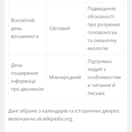
Підвищення
обізнаності
Всесвітній
про розумних
день
Світовий
головоногих
восьминога
та океанічну
екологію
Підтримка
День
людей з
поширення
Міжнародний
особливостям
інформації
и читання й
про дислексію
письма
Дані зібрано з календарів та історичних джерел,
включаючи uk.wikipedia.org.