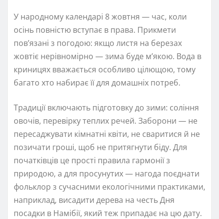
У народному календарі 8 жовтня — час, коли
осінь повністю вступає в права. Прикмети
пов’язані з погодою: якщо листя на березах
жовтіє нерівномірно — зима буде м’якою. Вода в
криницях вважається особливо цілющою, тому
багато хто набирає її для домашніх потреб.
Традиції включають підготовку до зими: соління
овочів, перевірку теплих речей. Заборони — не
пересаджувати кімнатні квіти, не сваритися й не
позичати гроші, щоб не притягнути біду. Для
початківців це прості правила гармонії з
природою, а для просунутих — нагода поєднати
фольклор з сучасними екологічними практиками,
наприклад, висадити дерева на честь Дня
посадки в Намібії, який теж припадає на цю дату.