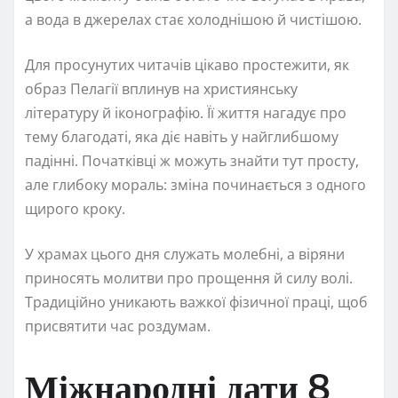
а вода в джерелах стає холоднішою й чистішою.
Для просунутих читачів цікаво простежити, як
образ Пелагії вплинув на християнську
літературу й іконографію. Її життя нагадує про
тему благодаті, яка діє навіть у найглибшому
падінні. Початківці ж можуть знайти тут просту,
але глибоку мораль: зміна починається з одного
щирого кроку.
У храмах цього дня служать молебні, а віряни
приносять молитви про прощення й силу волі.
Традиційно уникають важкої фізичної праці, щоб
присвятити час роздумам.
Міжнародні дати 8