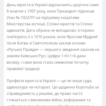
День юриста в Україні відзначають щорічно саме
8 жовтня з 1997 року, коли Президент підписав
Указ № 1022/97 на підтримку ініціативи
Міністерства юстиції, Спілки юристів та Спілки
адвокатів. Дата обрана не випадково: історики
пов’язують її з 1016 роком, коли Ярослав Мудрий
після битви зі Святополком заклав основи
«Руської Правди» — першого зведення законів на
землях Київської Русі. Цифри 1+0+1+6 дали
вісімку, і саме вона стала символом початку
правової традиції.
Професія юриста в Україні — це не лише суди,
адвокатура чи нотаріат. Це щоденна боротьба за
справедливість у реаліях, де право часто
стикається з викликами війни, реформами та