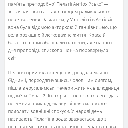
пам’ять преподобної Пелагії Антіохійської —
жінки, чиє життя стало взірцем радикального
перетворення. За житієм, у V столітті в Антіохії
вона була відомою акторкою й танцівницею, що
вела розкішне й легковажне життя. Краса й
багатство приваблювали натовпи, але одного
дня проповідь єпископа Нонна перевернула її
світ.
Пелагія прийняла хрещення, роздала майно
бідним і, переодягнувшись чоловічим одягом,
пішла в єрусалимські печери жити як відлюдниця
під ім’ям Пелагій. Її історія — не просто легенда, а
потужний приклад, як внутрішня сила може
подолати зовнішні спокуси. У народі день
називають Пелагіїна вода: вважається, що з
цього моменту осінь остаточно вступає в права,