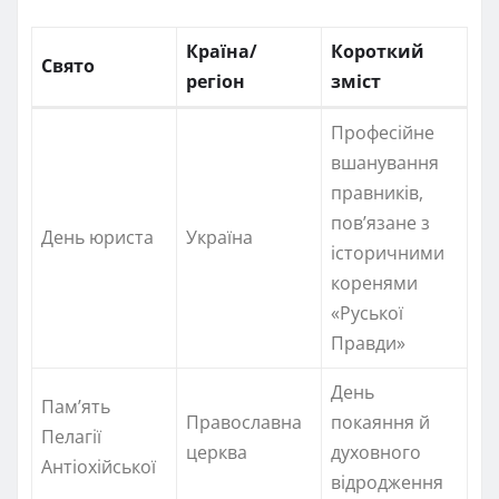
Країна/
Короткий
Свято
регіон
зміст
Професійне
вшанування
правників,
пов’язане з
День юриста
Україна
історичними
коренями
«Руської
Правди»
День
Пам’ять
Православна
покаяння й
Пелагії
церква
духовного
Антіохійської
відродження