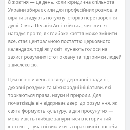
8 жовтня — це день, коли юридична спільнота
України збирає сили для професійних розмов, а
віряни згадують потужну історію перетворення
душі. Свята Пелагія Антіохійська, чиє життя
нагадує про те, як глибоке каяття може змінити
все, стає центральною постаттю церковного
календаря, тоді як у світі лунають голоси на
захист розумних істот океану та підтримки людей
з дислексією.
Цей осінній день поєднує державні традиції,
духовні роздуми та міжнародні ініціативи, які
торкаються права, науки й природи. Для
початківців він відкриває двері до розуміння, як
свята формують культуру, а для просунутих —
можливість глибше зануритися в історичний
контекст, сучасні виклики та практичні способи