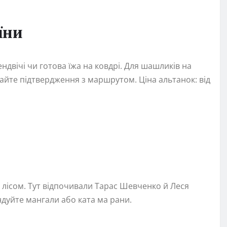
їни
ндвічі чи готова їжа на ковдрі. Для шашликів на
йте підтвердження з маршрутом. Ціна альтанок: від
 лісом. Тут відпочивали Тарас Шевченко й Леся
ндуйте мангали або ката ма рани.