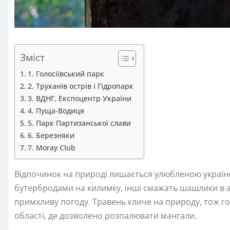
Зміст
1. Голосіївський парк
2. Труханів острів і Гідропарк
3. ВДНГ, Експоцентр України
4. Пуща-Водиця
5. Парк Партизанської слави
6. Березняки
7. Moray Club
Відпочинок на природі лишається улюбленою українс
бутербродами на килимку, інші смажать шашлики в аль
примхливу погоду. Травень кличе на природу, тож гот
області, де дозволено розпалювати мангали.