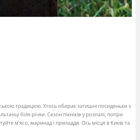
ькою традицією. Хтось обирає затишні посиденьки з
танці біля річки. Сезон пікніків у розпалі, попри
уйте м’ясо, маринад і приладдя. Ось місця в Києві та