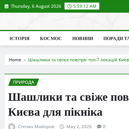
Skip
Thursday, 6 August 2026
5:59:14 AM
to
content
ІСТОРІЯ
КОСМОС
НОВИНИ
ПОРАДИ Т
Home
Шашлики та свіже повітря: топ-7 локацій Києв
ПРИРОДА
Шашлики та свіже пові
Києва для пікніка
Степан Майоров
May 2, 2026
0