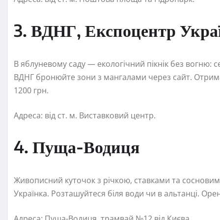
3. ВДНГ, Експоцентр Укра
В яблуневому саду — екологічний пікнік без вогню: се
ВДНГ бронюйте зони з мангалами через сайт. Отрима
1200 грн.
Адреса: від ст. м. Виставковий центр.
4. Пуща-Водиця
Живописний куточок з річкою, ставками та сосновим
Українка. Розташуйтеся біля води чи в альтанці. Оре
Адреса: Пуща-Водиця, трамвай №12 від Києва.