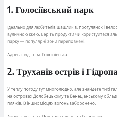
1. Голосіївський парк
Ідеально для любителів шашликів, прогулянок і велос
вуличною їжею. Беріть продукти чи користуйтеся аль
парку — популярні зони переповнені.
Адреса: від ст. м. Голосіївська.
2. Труханів острів і Гідроп
У теплу погоду тут многолюдно, але знайдете тихі г
на островах Долобецькому та Венеціанському обладн
пляжів. В інших місцях вогонь заборонено.
Адреса: від ст. м. Поштова площа та Гідропарк.