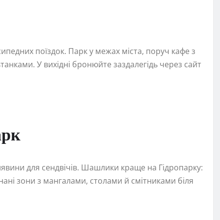
ипедних поїздок. Парк у межах міста, поруч кафе з
танками. У вихідні бронюйте заздалегідь через сайт
арк
алявини для сендвічів. Шашлики краще на Гідропарку:
ані зони з мангалами, столами й смітниками біля