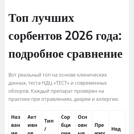
Топ лучших
сорбентов 2026 года:
подробное сравнение
Вот реальный топ на основе клинических
данных, теста НДЦ «ТЕСТ» и современных
обзоров. Каждый препарат проверен на
практике при отравлениях, диарее и аллергии.
Наз
Акт
Сор
Осн
Тип
ван
ивн
бци
овн
Пре
/
Нед
ие
ое
онн
ые
иму