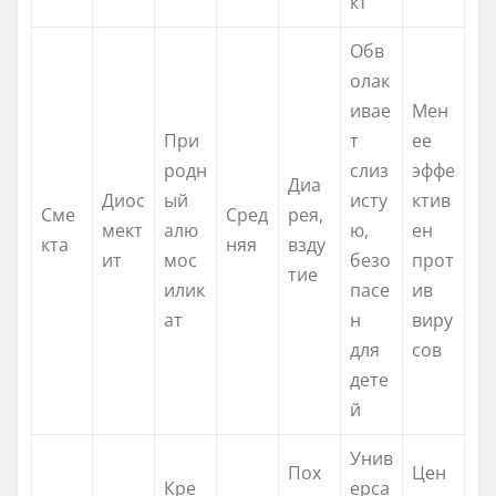
кт
Обв
олак
ивае
Мен
При
т
ее
родн
слиз
эффе
Диа
Диос
ый
исту
ктив
Сме
Сред
рея,
мект
алю
ю,
ен
кта
няя
взду
ит
мос
безо
прот
тие
илик
пасе
ив
ат
н
виру
для
сов
дете
й
Унив
Пох
Цен
Кре
ерса