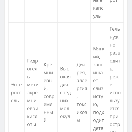
капс
улы
Гель
нуж
но
Мягк
разв
ий,
Гидр
одит
Кре
Диа
защ
огел
Выс
ь,
мни
рея,
ища
ь
окая
реж
евы
алле
ет
Энте
мети
для
е
й,
ргия
слиз
росг
лкре
сред
испо
совр
,
исту
ель
мни
них
льзу
еме
токс
ю,
евой
мол
ется
нны
икоз
подх
кисл
екул
при
й
ы
одит
оты
остр
детя