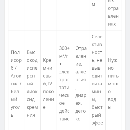
ых
м
отра
влен
иях
Селе
ктив
300+
Отра
Пол
Выс
ност
м²/г
влен
исор
окод
Кре
ь, не
Нуж
+
ие,
б /
испе
мни
выв
но
элек
алле
Аток
рсн
евы
одит
пить
трос
ргия
сил /
ый
й, IV
вита
мног
тати
,
Бел
диок
поко
мин
о
ческ
диар
ый
сид
лени
ы,
вод
ое
ея,
угол
крем
е
быст
ы
дейс
дето
ь
ния
рый
твие
кс
эффе