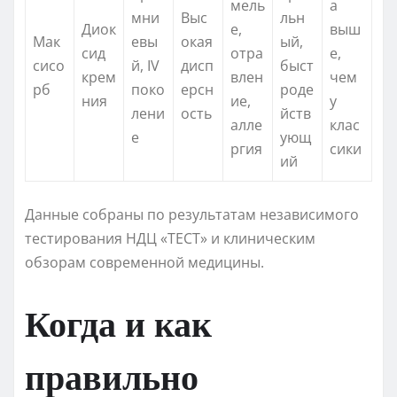
мель
а
мни
Выс
льн
Диок
е,
выш
Мак
евы
окая
ый,
сид
отра
е,
сисо
й, IV
дисп
быст
крем
влен
чем
рб
поко
ерсн
роде
ния
ие,
у
лени
ость
йств
алле
клас
е
ующ
ргия
сики
ий
Данные собраны по результатам независимого
тестирования НДЦ «ТЕСТ» и клиническим
обзорам современной медицины.
Когда и как
правильно