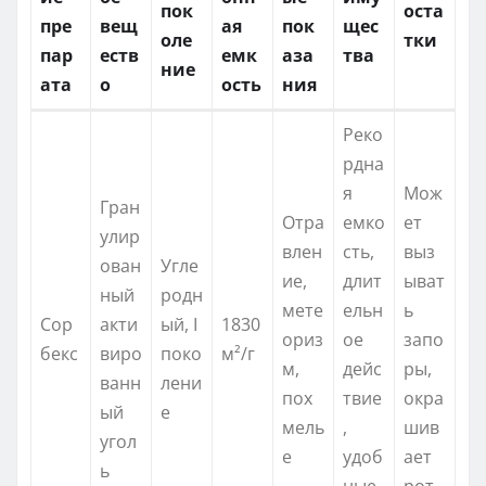
пок
оста
пре
вещ
ая
пок
щес
оле
тки
пар
еств
емк
аза
тва
ние
ата
о
ость
ния
Реко
рдна
я
Мож
Гран
Отра
емко
ет
улир
влен
сть,
выз
ован
Угле
ие,
длит
ыват
ный
родн
мете
ельн
ь
Сор
акти
ый, I
1830
ориз
ое
запо
бекс
виро
поко
м²/г
м,
дейс
ры,
ванн
лени
пох
твие
окра
ый
е
мель
,
шив
угол
е
удоб
ает
ь
ные
рот